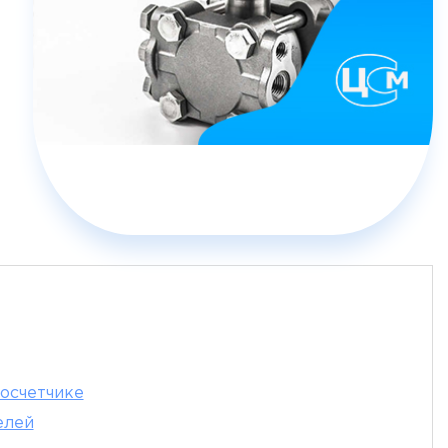
лосчетчике
елей