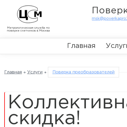
Поверк
msk@poverkapro2
Метрологическая служба по
поверке счетчиков в Москва
Главная
Услуг
Главная
Услуги
Поверка преобразователей
Коллективн
скидка!