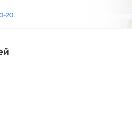
10-20
ей