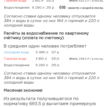
Горячая вода
3 810 л
351,5
Итого:
693.5 Р / в месяц
618
Водоотведение
9 290 л
215 р
- канистр с водой в месяц
Согласно ставке одному человеку отпускается
384 л воды в сутки: из них 164 л горячей и 220 л
холодной воды.
Расчёты за водоснабжение по квартиному
счётчику (оплата по счетчику)
В среднем один человек потребляет
Холодная вода
5 480 л
127 р
Горячая вода
3 810 л
351,5
Итого:
298.5 Р / в месяц
Водоотведение
9 290 л
215 р
Согласно ставке одному человеку отпускается
384 л воды в сутки: из них 164 л горячей и 220 л
холодной воды.
Месячная экономия
Из результата получившегося по
нормативу 693,5 р вычитаем примерную